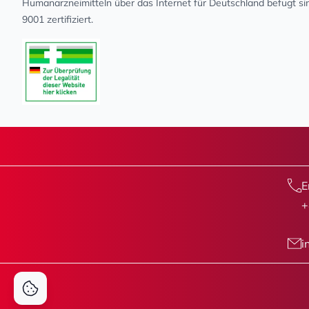
Human­arz­nei­mit­teln über das Internet für Deutschland befugt s
9001 zertifiziert.
E
+
i