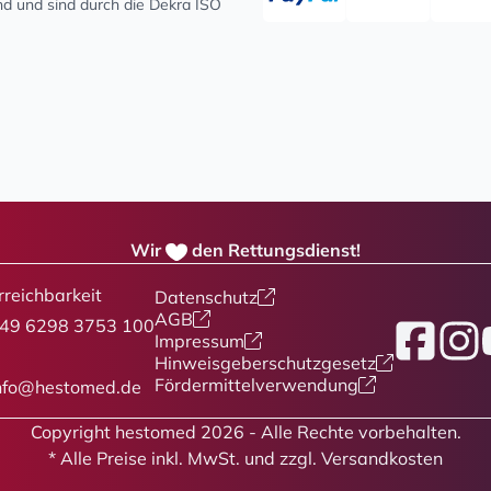
ind und sind durch die Dekra ISO
Wir
den Rettungsdienst!
rreichbarkeit
Datenschutz
AGB
49 6298 3753 100
Facebook
Insta
Y
Impressum
Hinweisgeberschutzgesetz
Fördermittelverwendung
nfo@hestomed.de
Copyright hestomed 2026 - Alle Rechte vorbehalten.
* Alle Preise
inkl. MwSt. und zzgl. Versandkosten