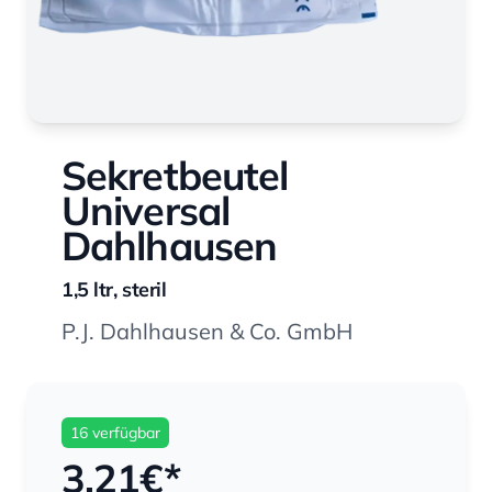
Sekretbeutel
Universal
Dahlhausen
1,5 ltr, steril
P.J. Dahlhausen & Co. GmbH
16 verfügbar
3,21
€*