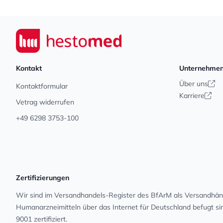
Footer
Seiwert GmbH
Kontakt
Unternehme
Über uns
Kontaktformular
Karriere
Vetrag widerrufen
+49 6298 3753-100
Zertifizierungen
Wir sind im Versandhandels-Register des BfArM als Versandhänd
Human­arz­nei­mit­teln über das Internet für Deutschland befugt s
9001 zertifiziert.