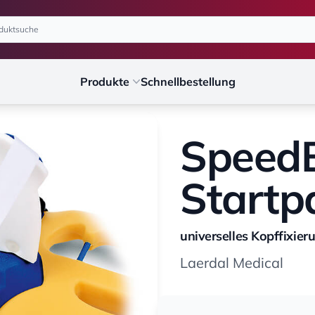
Produkte
Schnellbestellung
SpeedB
Startp
universelles Kopffixie
Laerdal Medical