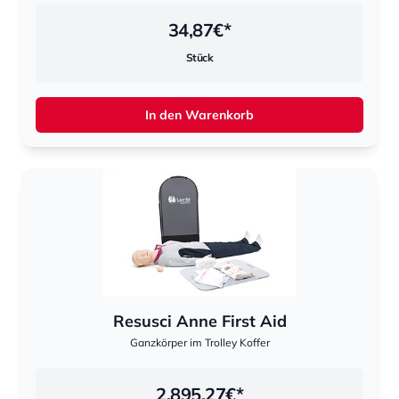
34,87
€*
Stück
In den Warenkorb
Resusci Anne First Aid
Ganzkörper im Trolley Koffer
2.895,27
€*