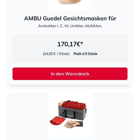
AMBU Guedel Gesichtsmasken für
AmbuMan I, C, W, UniMan, MultiMan,
170,17
€*
(34,03 €
/ Stück)
Pack à 5 Stück
In den Warenkorb