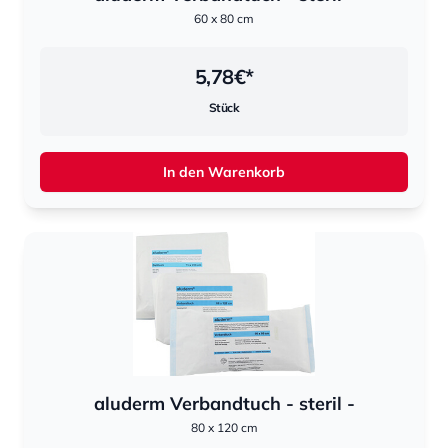
60 x 80 cm
5,78
€*
Stück
In den Warenkorb
aluderm Verbandtuch - steril -
80 x 120 cm