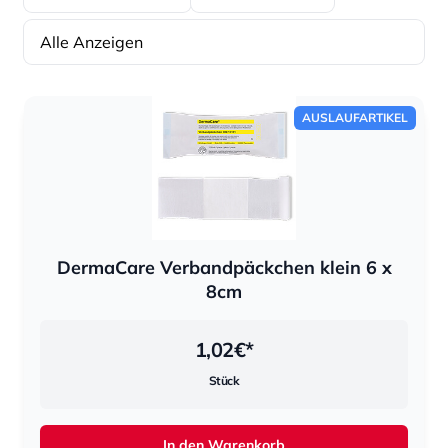
Alle Anzeigen
Sortierung
Sortierung
AUSLAUFARTIKEL
DermaCare Verbandpäckchen klein 6 x
8cm
1,02
€*
Stück
In den Warenkorb