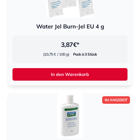
Water Jel Burn-Jel EU 4 g
3,87
€*
(10,75 €
/ 100 g)
Pack à 3 Stück
In den Warenkorb
IM ANGEBOT