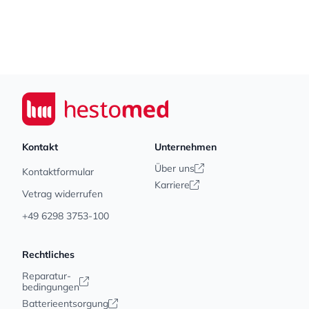
Footer
Seiwert GmbH
Kontakt
Unternehmen
Über uns
Kontaktformular
Karriere
Vetrag widerrufen
+49 6298 3753-100
Rechtliches
Reparatur-
bedingungen
Batterieentsorgung