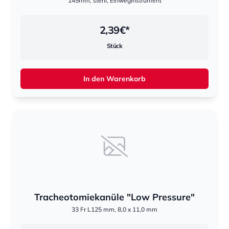
145mm, steril, Einweginstrument
2,39
€*
Stück
In den Warenkorb
Tracheotomiekanüle "Low Pressure"
33 Fr L125 mm, 8,0 x 11,0 mm