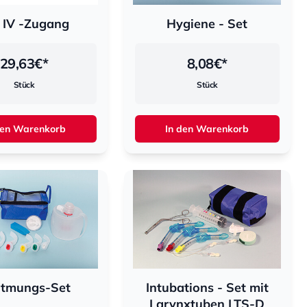
 IV -Zugang
Hygiene - Set
29,63
€*
8,08
€*
Stück
Stück
den Warenkorb
In den Warenkorb
tmungs-Set
Intubations - Set mit
Larynxtuben LTS-D