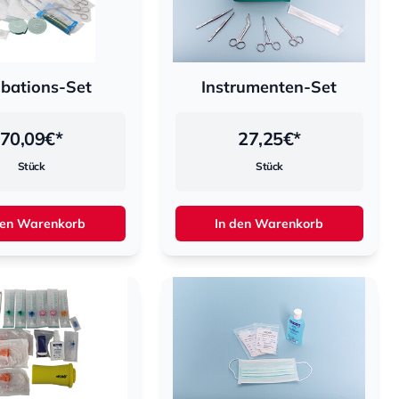
ubations-Set
Instrumenten-Set
70,09
€*
27,25
€*
Stück
Stück
den Warenkorb
In den Warenkorb