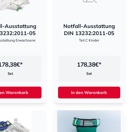
ll-Ausstattung
Notfall-Ausstattung
3232:2011-05
DIN 13232:2011-05
usstattung Erwachsene
Teil C Kinder
178,38
€*
178,38
€*
Set
Set
den Warenkorb
In den Warenkorb