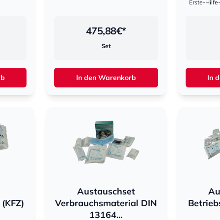
Erste-Hilfe
475,88
€*
Set
rb
In den Warenkorb
In 
Austauschset
Au
 (KFZ)
Verbrauchsmaterial DIN
Betrie
13164...