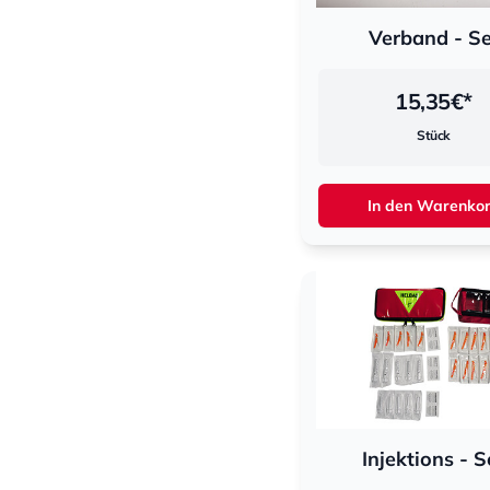
Verband - Se
15,35
€*
Stück
In den Warenko
Injektions - S