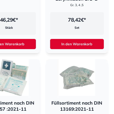
Gr. 3, 4 ,5
46,29
€*
78,42
€*
Stück
Set
den Warenkorb
In den Warenkorb
timent nach DIN
Füllsortiment nach DIN
57 :2021-11
13169:2021-11