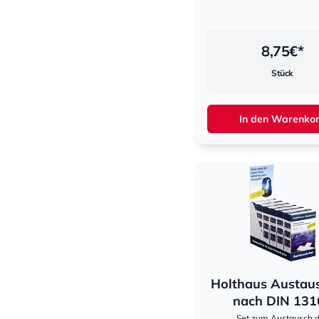
8,75
€*
Stück
In den Warenko
Holthaus Austau
nach DIN 131
Set zum Austausch 