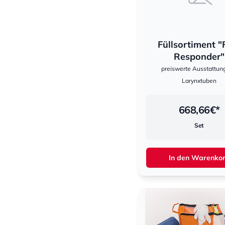
Füllsortiment "F
Responder"
preiswerte Ausstattun
Larynxtuben
668,66
€*
Set
In den Warenko