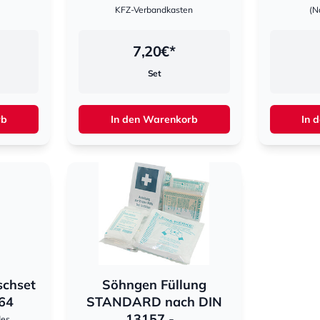
KFZ-Verbandkasten
(N
7,20
€*
Set
rb
In den Warenkorb
In 
schset
Söhngen Füllung
64
STANDARD nach DIN
13157 -...
des