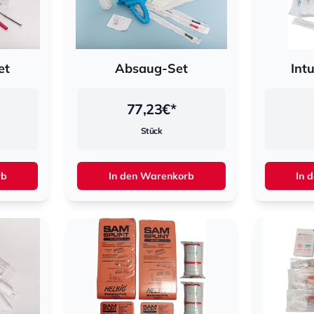
et
Absaug-Set
Int
77,23
€*
Stück
rb
In den Warenkorb
In 