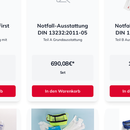
irst
Notfall-Ausstattung
Notfa
DIN 13232:2011-05
DIN 1
g mit
Teil A Grundausstattung
Teil B A
690,08
€*
Set
rb
In den Warenkorb
In 