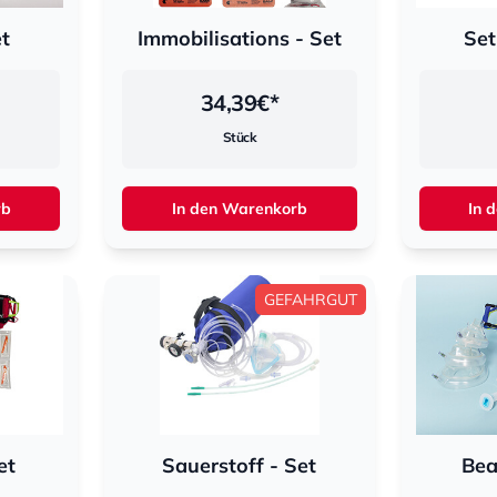
t
Immobilisations - Set
Set
34,39
€*
Stück
rb
In den Warenkorb
In 
GEFAHRGUT
et
Sauerstoff - Set
Bea