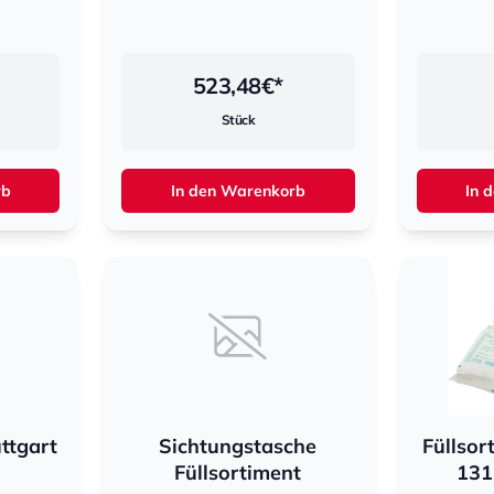
523,48
€*
Stück
rb
In den Warenkorb
In 
uttgart
Sichtungstasche
Füllsor
Füllsortiment
131