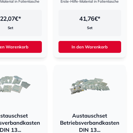
-Material in Folientasche
Erste-Hilfe-Material in Folientasche
22,07
€*
41,76
€*
Set
Set
den Warenkorb
In den Warenkorb
stauschset
Austauschset
bsverbandkasten
Betriebsverbandkasten
DIN 13...
DIN 13...