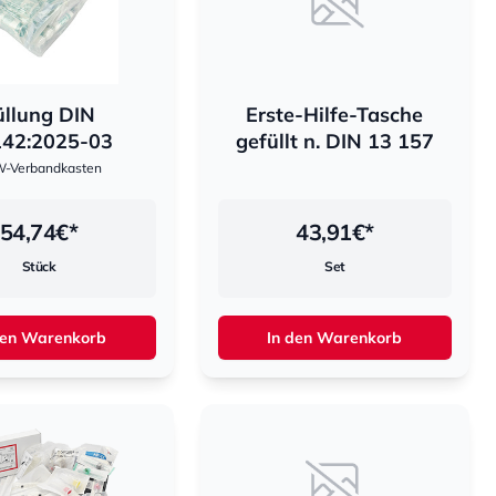
üllung DIN
Erste-Hilfe-Tasche
42:2025-03
gefüllt n. DIN 13 157
-Verbandkasten
54,74
€*
43,91
€*
Stück
Set
den Warenkorb
In den Warenkorb