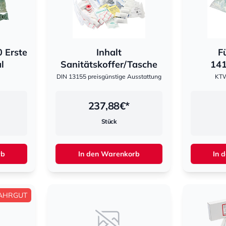
 Erste
Inhalt
F
l
Sanitätskoffer/Tasche
141
DIN 13155 preisgünstige Ausstattung
KTW
237,88
€*
Stück
rb
In den Warenkorb
In 
AHRGUT