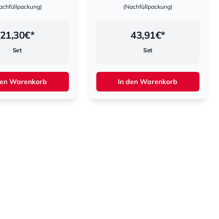
achfüllpackung)
(Nachfüllpackung)
21,30
€*
43,91
€*
Set
Set
den Warenkorb
In den Warenkorb