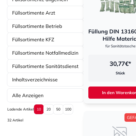
Füllsortimente Arzt
Füllsortimente Betrieb
Füllung DIN 13160
Hilfe Materia
Füllsortimente KFZ
für Sanitätstasche
Füllsortimente Notfallmedizin
30,77
€*
Füllsortimente Sanitätsdienst
Stück
Inhaltsverzeichnisse
In den Warenko
Alle Anzeigen
Sortierung
Sortierung
Ladende Artikel
10
20
50
100
GEF
32 Artikel