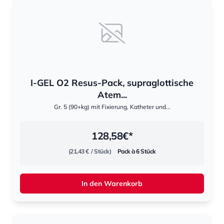
I-GEL O2 Resus-Pack, supraglottische
Atem...
Gr. 5 (90+kg) mit Fixierung, Katheter und...
128,58
€*
(21,43 €
/ Stück)
Pack à 6 Stück
In den Warenkorb