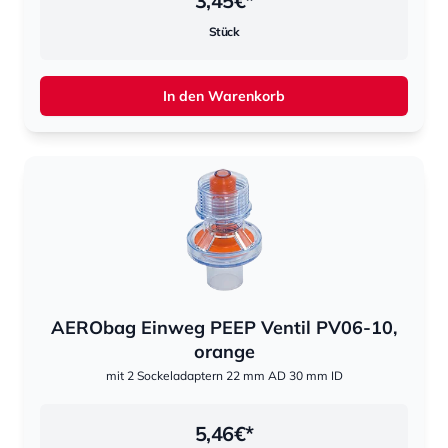
3,45
€*
Stück
In den Warenkorb
AERObag Einweg PEEP Ventil PV06-10,
orange
mit 2 Sockeladaptern 22 mm AD 30 mm ID
5,46
€*