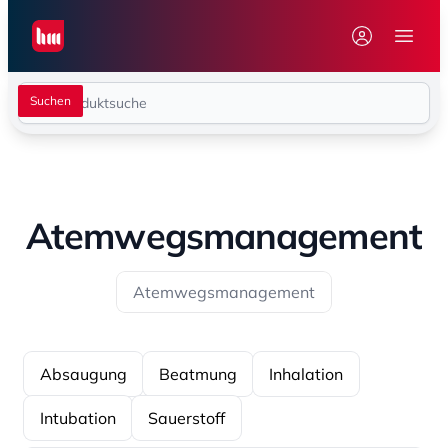
Seiwert GmbH
Menü 
Atemwegsmanagement
Atemwegsmanagement
Absaugung
Beatmung
Inhalation
Intubation
Sauerstoff