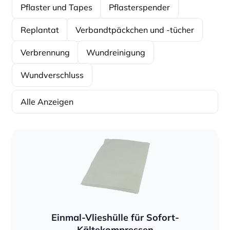
Pflaster und Tapes
Pflasterspender
Replantat
Verbandtpäckchen und -tücher
Verbrennung
Wundreinigung
Wundverschluss
Alle Anzeigen
Sortierung
Sortierung
Einmal-Vlieshülle für Sofort-
Kältekompressen