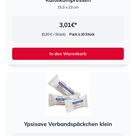
15,5 x 23 cm
3,01
€*
(0,30 €
/ Stück)
Pack à 10 Stück
In den Warenkorb
Ypsisave Verbandspäckchen klein