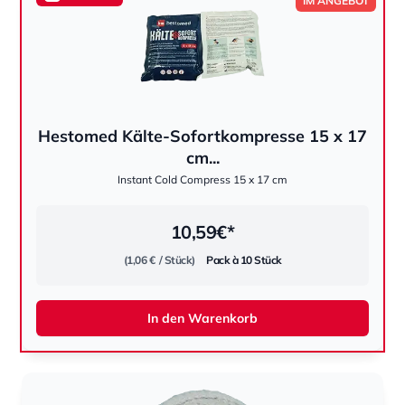
IM ANGEBOT
Hestomed Kälte-Sofortkompresse 15 x 17
hestomed
cm...
Instant Cold Compress 15 x 17 cm
10,59
€*
(1,06 €
/ Stück)
Pack à 10 Stück
In den Warenkorb