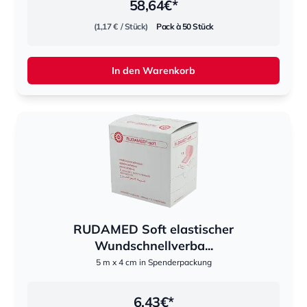
58,64
€*
(1,17 €
/ Stück)
Pack à 50 Stück
In den Warenkorb
RUDAMED Soft elastischer
Wundschnellverba...
5 m x 4 cm in Spenderpackung
6,43
€*